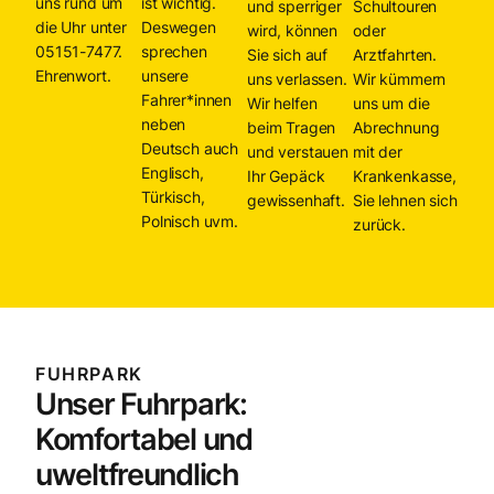
uns rund um
ist wichtig.
und sperriger
Schultouren
die Uhr unter
Deswegen
wird, können
oder
05151-7477.
sprechen
Sie sich auf
Arztfahrten.
Ehrenwort.
unsere
uns verlassen.
Wir kümmern
Fahrer*innen
Wir helfen
uns um die
neben
beim Tragen
Abrechnung
Deutsch auch
und verstauen
mit der
Englisch,
Ihr Gepäck
Krankenkasse,
Türkisch,
gewissenhaft.
Sie lehnen sich
Polnisch uvm.
zurück.
FUHRPARK
Unser Fuhrpark:
Komfortabel und
uweltfreundlich