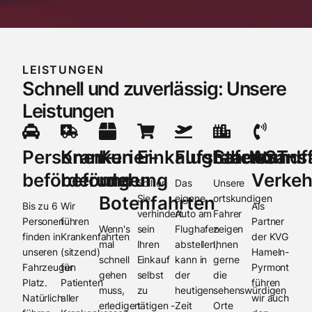
LEISTUNGEN
Schnell und zuverlässig: Unsere
Leistungen
Personen­
Kranken­
Kurier-
Einkaufsfahrten
Flughafentrans
Stadtrundf
AST-
beförderungen
beförderung
und
Verkeh
Sollten
Das
Unsere
Botenfahrten
Sie
eigene
ortskundigen
Bis zu 6
Wir
Als
verhindert
Auto am
Fahrer
Personen
führen
Partner
Wenn's
sein
Flughafen
zeigen
finden in
Krankenfahrten
der KVG
mal
Ihren
abstellen,
Ihnen
unseren
(sitzend)
Hameln-
schnell
Einkauf
kann in
gerne
Fahrzeugen
für
Pyrmont
gehen
selbst
der
die
Platz.
Patienten
führen
muss,
zu
heutigen
sehenswürdigen
Natürlich
aller
wir auch
erledigen
tätigen -
Zeit
Orte