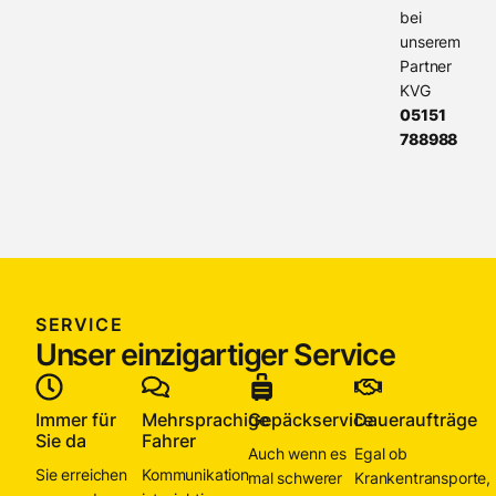
bei
unserem
Partner
KVG
05151
788988
SERVICE
Unser einzigartiger Service
Immer für
Mehrsprachige
Gepäckservice
Daueraufträge
Sie da
Fahrer
Auch wenn es
Egal ob
Sie erreichen
Kommunikation
mal schwerer
Krankentransporte,