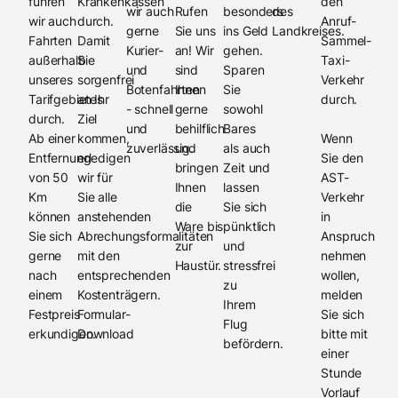
führen
Krankenkassen
den
wir auch
Rufen
besonders
des
wir auch
durch.
Anruf-
gerne
Sie uns
ins Geld
Landkreises.
Fahrten
Damit
Sammel-
Kurier-
an! Wir
gehen.
außerhalb
Sie
Taxi-
und
sind
Sparen
unseres
sorgenfrei
Verkehr
Botenfahrten
Ihnen
Sie
Tarifgebietes
an Ihr
durch.
- schnell
gerne
sowohl
durch.
Ziel
und
behilflich
Bares
Ab einer
kommen,
Wenn
zuverlässig.
und
als auch
Entfernung
erledigen
Sie den
bringen
Zeit und
von 50
wir für
AST-
Ihnen
lassen
Km
Sie alle
Verkehr
die
Sie sich
können
anstehenden
in
Ware bis
pünktlich
Sie sich
Abrechungsformalitäten
Anspruch
zur
und
gerne
mit den
nehmen
Haustür.
stressfrei
nach
entsprechenden
wollen,
zu
einem
Kostenträgern.
melden
Ihrem
Festpreis
Formular-
Sie sich
Flug
erkundigen.
Download
bitte mit
befördern.
einer
Stunde
Vorlauf